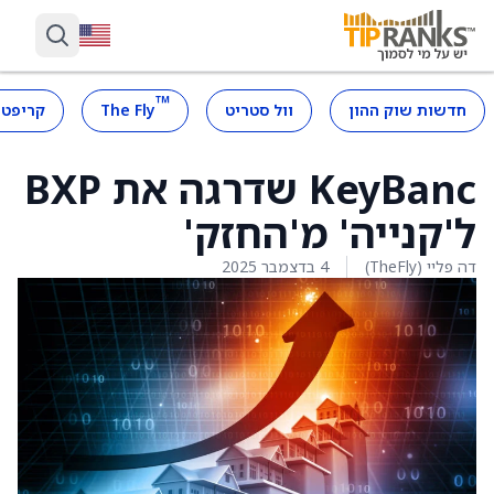
™
חדשות שוק ההון
וול סטריט
The Fly
קריפטו
KeyBanc שדרגה את BXP
ל'קנייה' מ'החזק'
דה פליי (TheFly)
4 בדצמבר 2025