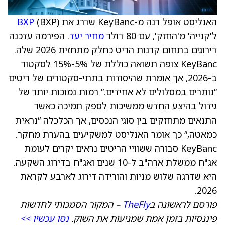
האנליסט אופל רנה מ-KeyBanc שדרג את
(BXP)
BXP
ל'קנייה' מ'החזק', עם 80 דולר
מחיר יעד
. הפירמה עדכנה
דירוגים בתחום קרנות הריט כחלק מתחזית 2026 שלה.
KeyBanc צופה תשואה כוללת של 5%-15% לסקטור
ב-2026, אך אומרת שהיסודות בתתי-סקטורים של ריטים
“נותרים במסלולים לא אחידים.” רמות נמוכות יותר של
גידול בהיצע החדש ממשיכות לספק תמיכה כאשר
התנאים מתחזקים בין סוגי הנכסים, אך הכלכלה “נראית
כמאטה,” כך אומר האנליסט למשקיעים בהערת מחקר.
KeyBanc סבורה ששוויי הריטים נראים יקרים לעומת
אג"ח ממשלת ארה"ב ל-10 שנים ואג"ח בדירוג השקעה.
היא שדרגה שלוש מניות והורידה דירוג לארבע לקראת
2026.
פורסם לראשונה ב
TheFly
– המקור הסמכותי לחדשות
פיננסיות בזמן אמת שמניעות את השוק.
נסו עכשיו >>