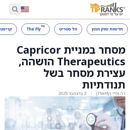
™
חדשות שוק ההון
וול סטריט
The Fly
קריפטו
מסחר במניית Capricor
Therapeutics הושהה,
עצירת מסחר בשל
תנודתיות
דה פליי (TheFly)
3 בדצמבר 2025