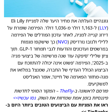
גוגנהיים העלתה את מחיר היעד שלה למניית Eli Lilly
LLY
(
) ל-1,163 דולר מ-1,036 דולר. הפירמה שומרת על
דירוג קנייה למניה, לאחר עדכון המודלים של הפירמה
ללילי ולנובו נורדיסק (
NVO
) כך שישקפו מגמות
במרשמים ועדכונים והודעות לגבי תמחור GLP-1. תוך
ציון שלילי 'סיפקה עוד שנה מרשימה של ביצועי מניה
ב-2025', הפירמה 'פשוט אינה יכולה להתווכח עם
הביצוע הכולל העדיף של החברה, שמנצל במלואו את
מגה-מחזור הפארמה של חיינו', אומר האנליסט
למשקיעים.
פורסם לראשונה ב-
TheFly
– המקור הסופי לחדשות
פיננסיות בזמן אמת שמזיזות את השוק.
נסו עכשיו>>
ראו את המניות עם הביצועים הטובים ביותר היום ב-
TipRanks >>