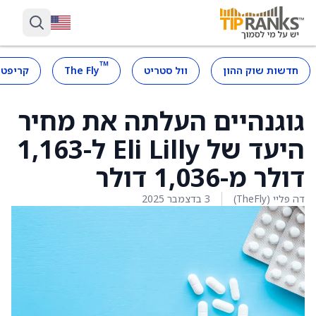
™
חדשות שוק ההון
וול סטריט
The Fly
קריפטו
גוגנהיים העלתה את מחיר
היעד של Eli Lilly ל-1,163
דולר מ-1,036 דולר
דה פליי (TheFly)
3 בדצמבר 2025