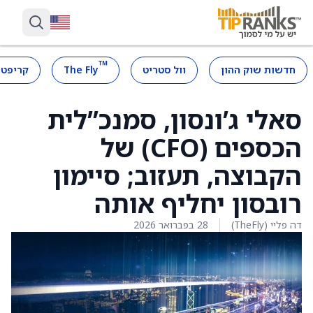
™
חדשות שוק ההון
וול סטריט
The Fly
קריפטו
סאלי ג’ונסון, סמנכ”לית
הכספים (CFO) של
הקבוצה, תעזוב; סיימון
רובסון יחליף אותה
דה פליי (TheFly)
28 בפברואר 2026