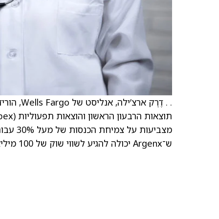
ש־Argenx יכולה להגיע לשווי שוק של 100 מיליארד דולר במהלך 12–24 החודשים הקרובים.