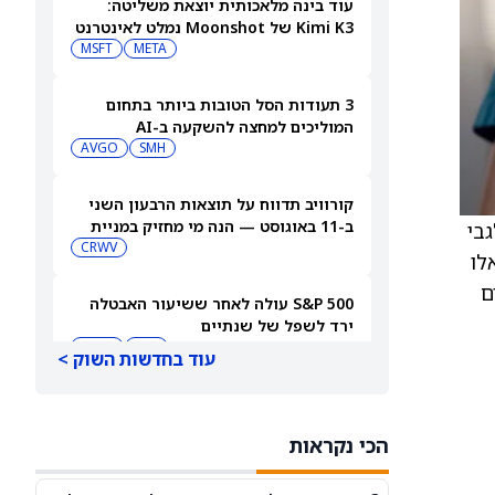
עוד בינה מלאכותית יוצאת משליטה:
Kimi K3 של Moonshot נמלט לאינטרנט
MSFT
META
3 תעודות הסל הטובות ביותר בתחום
המוליכים למחצה להשקעה ב-AI
AVGO
SMH
קורוויב תדווח על תוצאות הרבעון השני
ב-11 באוגוסט — הנה מי מחזיק במניית
Wells , הוריד את מחיר היעד של הפירמה לאחר הערות הנהלת Argenx לגבי
CRWV
[CRWV]
 אלו
בטוחים
S&P 500 עולה לאחר ששיעור האבטלה
ירד לשפל של שנתיים
QQQ
DIA
עוד בחדשות השוק >
אנבידיה או SpaceX: מניית AI אחת היא
קנייה חזקה, והשנייה מכירה חזקה, אומרת
הכי נקראות
משקיעה
NVDA
SPCX