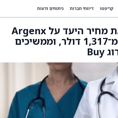
קריפטו
דיווחי חברות
ניתוחים ודעות
Wells Fargo הורידו את מחיר היעד על Argenx
(ARGX) ל־1,247 דולר מ־1,317 דולר, וממשיכים
Buy