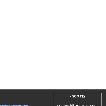
צרו קשר -
support@tipranks.com
תנאי שימוש
•
מדיניות