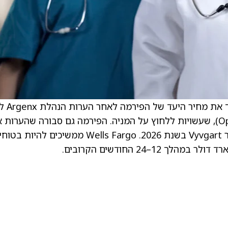
. . דֶרֶק ארצ’ילה, אנליסט של Fargo
תוצאות הרבעון הראשון והוצאות תפעוליות (Opex), שעשויות ללחוץ על המניה. הפירמה גם סבורה שהערות
מצביעות על צמיחת הכנסות של מעל 30% עבור Vyvgart בשנת 2026. Wells Fargo ממשיכים להיות 