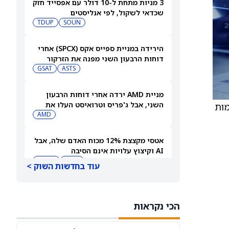
3 מניות מתחת ל-10 דולר עם אפסייד חזק
שכדאי לשקול, לפי אנליסטים
TDUP
SOUN
הירידה במניית ספייס אקס (SPCX) אחרי
דוחות הרבעון השני מפנה את הזרקור
ASTS
לקרנות סל חלל עם חשיפה גבוהה
GSAT
מניית AMD ירדה אחרי דוחות הרבעון
השני, אבל ג'פריס וטרואיסט העלו את
מות
מחירי היעד. הנה הסיבה
AMD
אטסי מקצצת 12% מכוח האדם שלה, אבל
AI וקיצוץ עלויות אינם הסיבה
AMZN
WMT
עוד בחדשות השוק >
"שאפתנות מגיעה עם מחיר", מזהיר
אנליסט וולס פרגו לאחר שהוריד את
הכי נקראות
NVDA
מחיר היעד למניית אנבידיה (אנבידיה)
SPCX