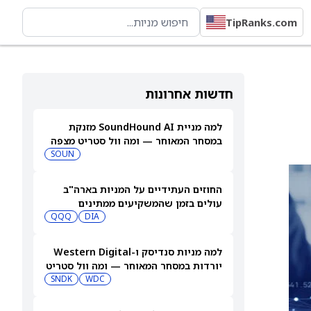
TipRanks.com
חדשות אחרונות
למה מניית SoundHound AI מזנקת
במסחר המאוחר — ומה וול סטריט מצפה
שיקרה בהמשך
SOUN
החוזים העתידיים על המניות בארה"ב
עולים בזמן שהמשקיעים ממתינים
לדוחות נוספים
DIA
QQQ
למה מניות סנדיסק ו-Western Digital
יורדות במסחר המאוחר — ומה וול סטריט
צופה בהמשך
WDC
SNDK