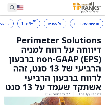
™
חדשות שוק ההון
וול סטריט
The Fly
קריפטו
‏Perimeter Solutions
דיווחה על רווח למניה
(EPS) non-GAAP ברבעון
הרביעי של 13 סנט, זהה
לרווח ברבעון הרביעי
אשתקד שעמד על 13 סנט
דה פליי (TheFly)
27 בפברואר 2026