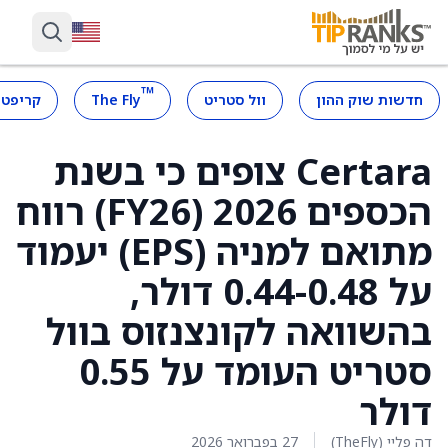
™
חדשות שוק ההון
וול סטריט
The Fly
קריפטו
Certara צופים כי בשנת
הכספים 2026 (FY26) רווח
מתואם למניה (EPS) יעמוד
על 0.44-0.48 דולר,
בהשוואה לקונצנזוס בוול
סטריט העומד על 0.55
דולר
דה פליי (TheFly)
27 בפברואר 2026