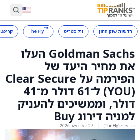
™
חדשות שוק ההון
וול סטריט
The Fly
קריפטו
Goldman Sachs העלו
את מחיר היעד של
הפירמה על Clear Secure
(YOU) ל־61 דולר מ־41
דולר, וממשיכים להעניק
למניה דירוג Buy
דה פליי (TheFly)
27 בפברואר 2026