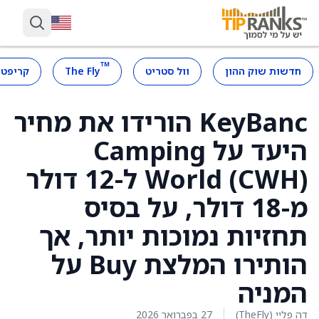
™
חדשות שוק ההון
וול סטריט
The Fly
קריפטו
KeyBanc הורידו את מחיר
היעד על Camping
World (CWH) ל-12 דולר
מ-18 דולר, על בסיס
תחזיות נמוכות יותר, אך
הותירו המלצת Buy על
המניה
דה פליי (TheFly)
27 בפברואר 2026