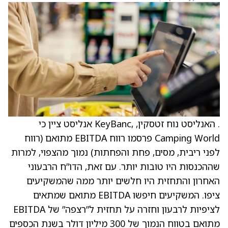
. האנליסט נוח זטסקין, ,KeyBanc אנליסט ציין כי
Camping World פרסמו רווח EBITDA מתואם (רווח
לפני ריבית, מסים, פחת והפחתות) נמוך מהצפוי, למרות
שההכנסות היו טובות יותר. עם זאת, הדו”ח הרבעוני
האחרון והתחזית היו חלשים יותר ממה שהמשקיעים
ציפו. המשקיעים חיפשו EBITDA מתואם שמתאים
לציפיות לרבעון וחזרה על תחזית ל”רצפה” של EBITDA
מתואם בטווח הנמוך של 300 מיליון דולר בשנת הכספים