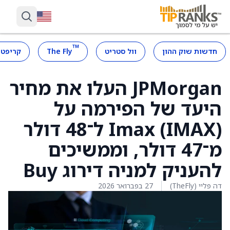
™
חדשות שוק ההון
וול סטריט
The Fly
קריפטו
JPMorgan העלו את מחיר
היעד של הפירמה על
Imax (IMAX) ל־48 דולר
מ־47 דולר, וממשיכים
להעניק למניה דירוג Buy
דה פליי (TheFly)
27 בפברואר 2026