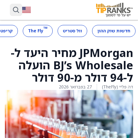
™
חדשות שוק ההון
וול סטריט
The Fly
קריפטו
JPMorgan מחיר היעד ל-
BJ’s Wholesale הועלה
ל-94 דולר מ-90 דולר
דה פליי (TheFly)
27 בפברואר 2026