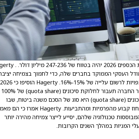
. Hagerty צופים כי ה‑Adjusted EBITDA לשנת הכספים 2026 יהיה בטוו
ך להשקיע במודל העסקי הממוקד בחברים שלה, כדי לתמוך בצמיחה יציבה
וארוכת טווח, כאשר פרמיות הביטוח שנכתבות צפויות לרשום עלייה של 15%‑16%. Hagerty הוסיפו כי 2026
תהיה שנה חשובה
השותפה ארוכת הטווח שלה, Markel. חלוקת סיכונים (quota share) היא סוג של הסכם משנה ביטוח, שבו
המבטחת המשנית (Markel) נוטלת על עצמה אחוז קבוע מהפרמיות ומהתביעות. Hagerty א
המבוססות טכנולוגיה שלהם, יסייע לייצר צמיחה מהירה יותר
עלי המניות במהלך השנים הקרובות.