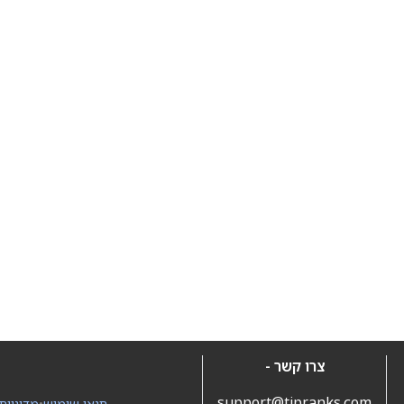
צרו קשר -
support@tipranks.com
תנאי שימוש
•
מדיניות