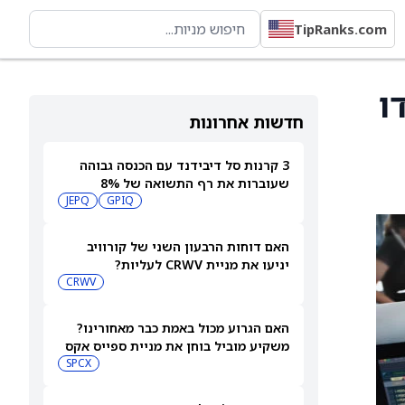
TipRanks.com
ם 2026 יעמדו
חדשות אחרונות
3 קרנות סל דיבידנד עם הכנסה גבוהה
שעוברות את רף התשואה של 8%
JEPQ
GPIQ
האם דוחות הרבעון השני של קורוויב
יניעו את מניית CRWV לעליות?
CRWV
האם הגרוע מכול באמת כבר מאחורינו?
משקיע מוביל בוחן את מניית ספייס אקס
SPCX