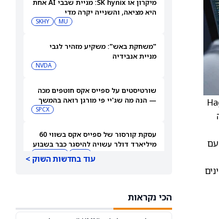
מיקרון או SK hynix: מניית שבבי AI אחת
היא מציאה, והשנייה יקרה מדי
SKHY
MU
"משחקת באש": משקיע מזהיר לגבי
מניית אנבידיה
NVDA
שורטיסטים על ספייס אקס חוטפים מכה
— הנה מה שג'יי פי מורגן רואה בהמשך
ח של 236‑247 מיליון דולר. . Hagerty
SPCX
עסקת קורסור של ספייס אקס בשווי 60
 עבור Hagerty ‏(HGTY), כאשר החברה תעבור לחלוקת סיכונים (quota share) של 100% עם
מיליארד דולר עשויה להיסגר כבר בשבוע
הבא… אבל המותג Cursor עלול להיעלם
SPCX
PC:CURSO
עוד בחדשות השוק >
מרו כי הם מאמינים
מניית מעקב? ג'פריס גרופ שוקלת את
הספקולציות על מיזוג בין SpaceX
הכי נקראות
לטסלה
JEF
SPCX