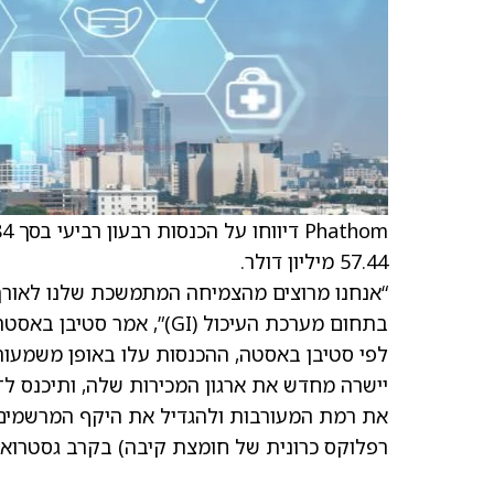
57.44 מיליון דולר.
בתחום מערכת העיכול (GI)”, אמר סטיבן באסטה, נשיא ומנכ”ל Phathom. GI מתייחס למערכת העיכול.
לפי סטיבן באסטה, ההכנסות עלו באופן משמעות
רפלוקס כרונית של חומצת קיבה) בקרב גסטרואנט