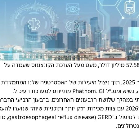
Phathom דיווחו על הכנסות רבעון רביעי בסך 57.584 מיליון דולר, מעט מעל הערכת הקונצנזוס שעמדה על
“אנחנו מרוצים מהצמיחה המתמשכת שלנו לאורך 2025, תוך ניצול היעילות של האסטרטגיה שלנו המתמקדת
י במהלך שלושת הרבעונים האחרונים. ברבעון הרביעי החברה
יישרה מחדש את ארגון המכירות שלה, ותיכנס ל־2026 עם צוות מכירות חזק יותר ותוכניות שיווק שנועדו ל
את רמת המעורבות ולהגדיל את היקף המרשמים לטי
רולוגים.