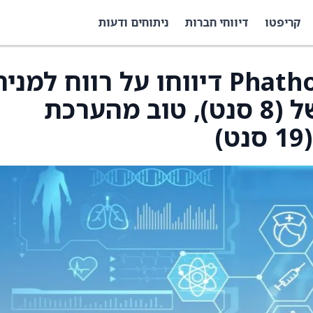
קריפטו
דיווחי חברות
ניתוחים ודעות
Phathom Pharmaceuticals דיווחו על רווח למני
(EPS) ברבעון הרביעי של (8 סנט), טוב מהערכת