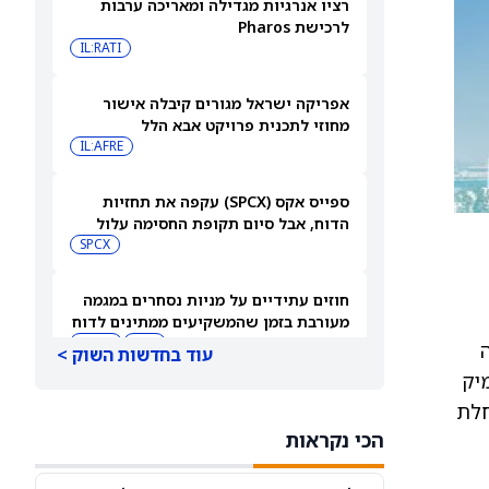
רציו אנרגיות מגדילה ומאריכה ערבות
לרכישת Pharos
IL:RATI
אפריקה ישראל מגורים קיבלה אישור
מחוזי לתכנית פרויקט אבא הלל
IL:AFRE
ספייס אקס (SPCX) עקפה את תחזיות
הדוח, אבל סיום תקופת החסימה עלול
להפיל את המניה
SPCX
חוזים עתידיים על מניות נסחרים במגמה
מעורבת בזמן שהמשקיעים ממתינים לדוח
התעסוקה של יולי
DIA
QQQ
עוד בחדשות השוק >
העמיק
בעלי עניין קונים את הירידות ב-2 המניות
פול ב־GERD (gastroesophageal reflux disease, מחלת
האלה — והאנליסטים מגבים את המהלך
הכי נקראות
CVNA
CSGP