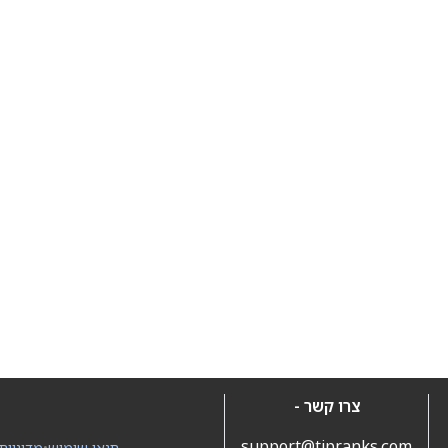
צרו קשר -
support@tipranks.com
תנאי שימוש
•
מדיניות