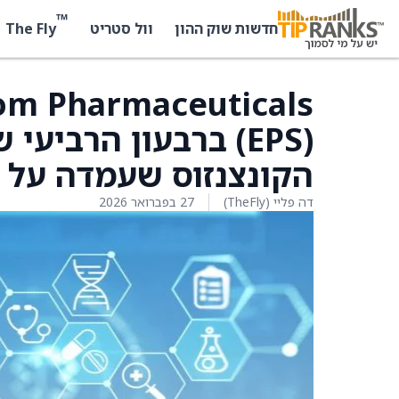
™
The Fly
חדשות שוק ההון
וול סטריט
הקונצנזוס שעמדה על (19 סנט)
דה פליי (TheFly)
27 בפברואר 2026