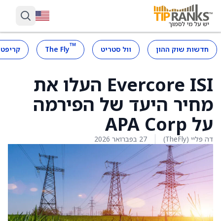
™
חדשות שוק ההון
וול סטריט
The Fly
קריפטו
Evercore ISI העלו את
מחיר היעד של הפירמה
על APA Corp
דה פליי (TheFly)
27 בפברואר 2026