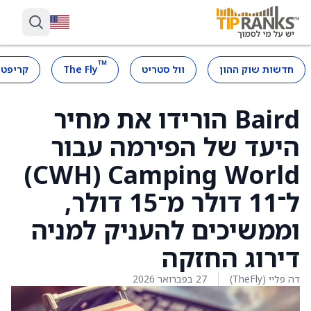
™
חדשות שוק ההון
וול סטריט
The Fly
קריפטו
Baird הורידו את מחיר
היעד של הפירמה עבור
Camping World ‏(CWH)
ל־11 דולר מ־15 דולר,
וממשיכים להעניק למניה
דירוג החזקה
דה פליי (TheFly)
27 בפברואר 2026