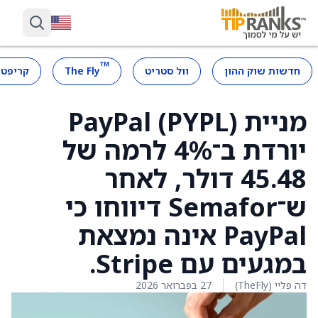
™
חדשות שוק ההון
וול סטריט
The Fly
קריפטו
מניית PayPal (PYPL)
יורדת ב־4% לרמה של
45.48 דולר, לאחר
ש־Semafor דיווחו כי
PayPal אינה נמצאת
במגעים עם Stripe.
דה פליי (TheFly)
27 בפברואר 2026