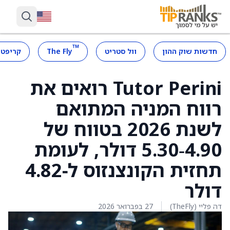
™
חדשות שוק ההון
וול סטריט
The Fly
קריפטו
Tutor Perini רואים את
רווח המניה המתואם
לשנת 2026 בטווח של
4.90‑5.30 דולר, לעומת
תחזית הקונצנזוס ל‑4.82
דולר
דה פליי (TheFly)
27 בפברואר 2026