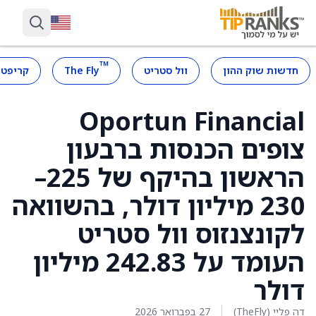
™
חדשות שוק ההון
וול סטריט
The Fly
קריפטו
‏Oportun Financial
צופים הכנסות ברבעון
הראשון בהיקף של 225–
230 מיליון דולר, בהשוואה
לקונצנזוס וול סטריט
העומד על 242.83 מיליון
דולר
דה פליי (TheFly)
27 בפברואר 2026