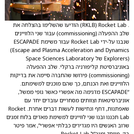
. Rocket Lab ‏(RKLB) הודיעו שהשלימו בהצלחה את
שלב ההפעלה (commissioning) עבור שני הלוויינים
שנבנו על‑ידי Rocket Lab עבור משימת ESCAPADE
(Escape and Plasma Acceleration and Dynamics
Explorers) של Space Sciences Laboratory
באוניברסיטת קליפורניה ברקלי. שלב ההפעלה
(commissioning) פירושו שהחברה סיימה את בדיקות
הלוויינים ואת הכנתם, כך שהם מוכנים למשימתם.
“ESCAPADE מדגימה מה אפשרי כאשר גופי ממשל,
אוניברסיטאות וצוותים מסחריים עובדים יחד עם
שאפתנות, דחף ונחישות לעשות דברים אחרת. Rocket
Lab תכננו ובנו שני לוויינים למשימת מאדים בלוח זמנים
שרוב האנשים היו מגדירים כבלתי אפשרי”, אמר פיטר
בק, מייסד ומנכ”ל Rocket Lab.