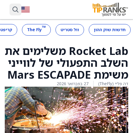
™
חדשות שוק ההון
וול סטריט
The Fly
קריפטו
Rocket Lab משלימים את
השלב התפעולי של לווייני
משימת Mars ESCAPADE
דה פליי (TheFly)
27 בפברואר 2026