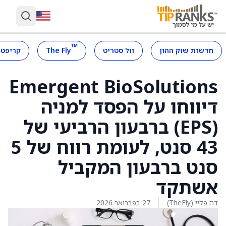
™
חדשות שוק ההון
וול סטריט
The Fly
קריפטו
Emergent BioSolutions
דיווחו על הפסד למניה
(EPS) ברבעון הרביעי של
43 סנט, לעומת רווח של 5
סנט ברבעון המקביל
אשתקד
דה פליי (TheFly)
27 בפברואר 2026