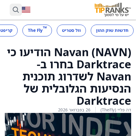
™
חדשות שוק ההון
וול סטריט
The Fly
קריפטו
Navan (NAVN) הודיעו כי
Darktrace בחרו ב-
Navan לשדרוג תוכנית
הנסיעות הגלובלית של
Darktrace
דה פליי (TheFly)
26 בפברואר 2026