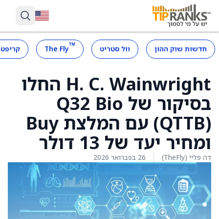
™
חדשות שוק ההון
וול סטריט
The Fly
קריפטו
H. C. Wainwright החלו
בסיקור של Q32 Bio
‏(QTTB) עם המלצת Buy
ומחיר יעד של 13 דולר
דה פליי (TheFly)
26 בפברואר 2026