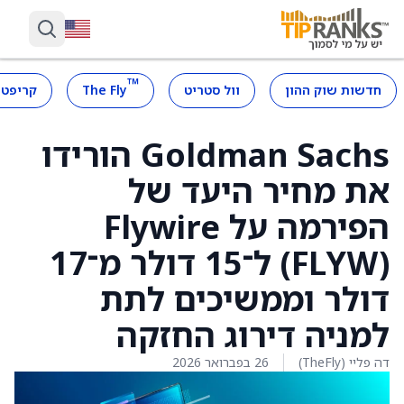
™
חדשות שוק ההון
וול סטריט
The Fly
קריפטו
Goldman Sachs הורידו
את מחיר היעד של
הפירמה על Flywire
(FLYW) ל־15 דולר מ־17
דולר וממשיכים לתת
למניה דירוג החזקה
דה פליי (TheFly)
26 בפברואר 2026