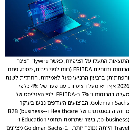
התוצאות התעלו על הציפיות, כאשר Flywire הציגה
הכנסות ורווחיות EBITDA (רווח לפני ריבית, מסים, פחת
והפחתות) ברבעון הרביעי מעל לאמידות. התחזית לשנת
2026 אף היא מעל הציפיות, עם פער של 4% כלפי
מעלה בהכנסות ו־7% ב-EBITDA. לפי האנליסט של
Goldman Sachs, הביצועים העודפים נבעו בעיקר
מחוזקה בסגמנטים של Healthcare ו-B2B (business-
to-business), בעוד שתרומת תחומי Education ו-
Travel הייתה נמוכה יותר. . ב-Goldman Sachs מציינים