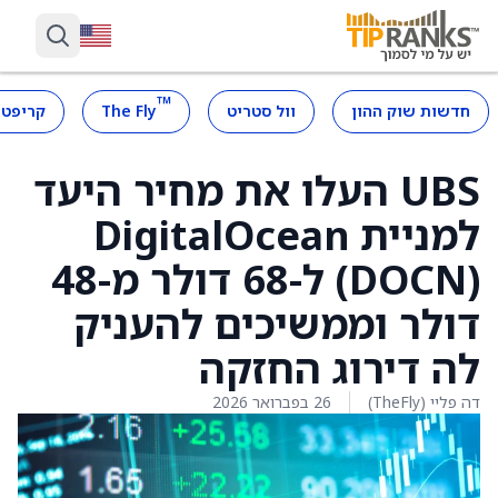
™
חדשות שוק ההון
וול סטריט
The Fly
קריפטו
UBS העלו את מחיר היעד
למניית DigitalOcean
(DOCN) ל-68 דולר מ-48
דולר וממשיכים להעניק
לה דירוג החזקה
דה פליי (TheFly)
26 בפברואר 2026