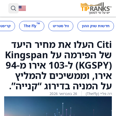
™
חדשות שוק ההון
וול סטריט
The Fly
קריפטו
Citi העלו את מחיר היעד
של הפירמה על Kingspan
(KGSPY) ל-103 אירו מ-94
אירו, וממשיכים להמליץ
על המניה בדירוג “קנייה”.
דה פליי (TheFly)
26 בפברואר 2026