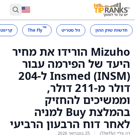
™
חדשות שוק ההון
וול סטריט
The Fly
קריפטו
Mizuho הורידו את מחיר
היעד של הפירמה עבור
Insmed (INSM) ל-204
דולר מ-211 דולר,
וממשיכים להחזיק
בהמלצת Buy למניה
לאחר דוח הרבעון הרביעי
דה פליי (TheFly)
25 בפברואר 2026