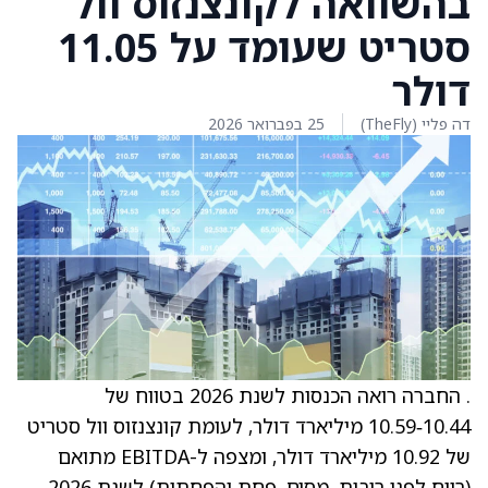
בהשוואה לקונצנזוס וול
סטריט שעומד על 11.05
דולר
דה פליי (TheFly)
25 בפברואר 2026
. החברה רואה הכנסות לשנת 2026 בטווח של
10.44‑10.59 מיליארד דולר, לעומת קונצנזוס וול סטריט
של 10.92 מיליארד דולר, ומצפה ל-EBITDA מתואם
(רווח לפני ריבית, מסים, פחת והפחתות) לשנת 2026