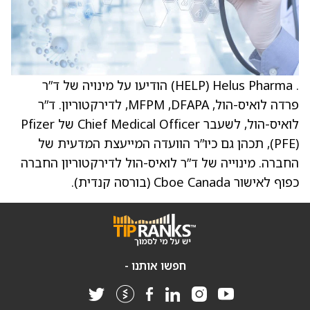
. Helus Pharma ‏(HELP) הודיעו על מינויה של ד”ר
פרדה לואיס-הול, ‏DFAPA, ‏MFPM, לדירקטוריון. ד”ר
לואיס-הול, לשעבר Chief Medical Officer של Pfizer
‏(PFE), תכהן גם כיו”ר הוועדה המייעצת המדעית של
החברה. מינוייה של ד”ר לואיס-הול לדירקטוריון החברה
כפוף לאישור Cboe Canada (בורסה קנדית).
חפשו אותנו -