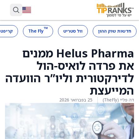
™
חדשות שוק ההון
וול סטריט
The Fly
קריפטו
Helus Pharma ממנים
את פרדה לואיס-הול
לדירקטורית וליו”ר הוועדה
המייעצת
דה פליי (TheFly)
25 בפברואר 2026