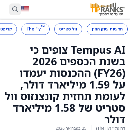
™
חדשות שוק ההון
וול סטריט
The Fly
קריפטו
Tempus AI צופים כי
בשנת הכספים 2026
(FY26) ההכנסות יעמדו
על 1.59 מיליארד דולר,
לעומת תחזית קונצנזוס וול
סטריט של 1.58 מיליארד
דולר
דה פליי (TheFly)
25 בפברואר 2026