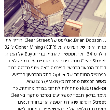
. . Brian Dobson, אנליסט של
Clear Street
, הוריד את
מחיר היעד של הפירמה על Cipher Mining (CIFR) ל־32
דולר מ־34 דולר, וממשיך להחזיק בדירוג Buy על המניה.
Clear Street ממשיכים להיות שווריים על המניה לאחר
דוחות הרבעון הרביעי. הפירמה רואה שינוי מדרגה ברור
בפרופיל הרווחיות של Cipher החל מהרבעון הרביעי,
כאשר הכנסות מחכירה מ‑Amazon (AMZN)
ומ‑Fluidstack מתחילות לתרום בצורה מהותית, כך
אומר בריאן דובסון למשקיעים במזכר מחקר. ב‑Clear
Street הוסיפו שנקודת המפנה הזו ברווחיות אינה
מוערכת במלואה על ידי המשקיעים, במיוחד לאור