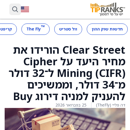
™
חדשות שוק ההון
וול סטריט
The Fly
קריפטו
Clear Street הורידו את
מחיר היעד על Cipher
Mining (CIFR) ל־32 דולר
מ־34 דולר, וממשיכים
להעניק למניה דירוג Buy
דה פליי (TheFly)
25 בפברואר 2026