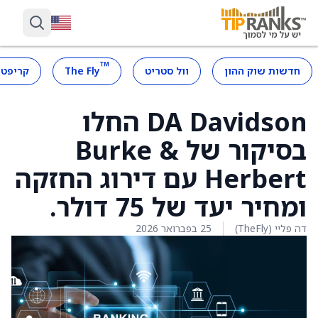
™
חדשות שוק ההון
וול סטריט
The Fly
קריפטו
DA Davidson החלו
בסיקור של Burke &
Herbert עם דירוג החזקה
ומחיר יעד של 75 דולר.
דה פליי (TheFly)
25 בפברואר 2026