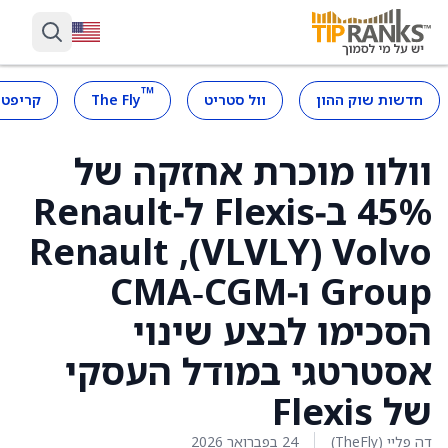
™
חדשות שוק ההון
וול סטריט
The Fly
קריפטו
וולוו מוכרת אחזקה של
45% ב‑Flexis ל‑Renault
Volvo ‏(VLVLY), ‏Renault
Group ו‑CMA‑CGM
הסכימו לבצע שינוי
אסטרטגי במודל העסקי
של Flexis
דה פליי (TheFly)
24 בפברואר 2026