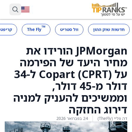
™
חדשות שוק ההון
וול סטריט
The Fly
קריפטו
JPMorgan הורידו את
מחיר היעד של הפירמה
על Copart (CPRT) ל-34
דולר מ-45 דולר,
וממשיכים להעניק למניה
דירוג החזקה
דה פליי (TheFly)
24 בפברואר 2026