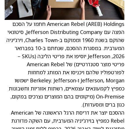
American Rebel (AREB) Holdings חתמו על הסכם
הפצה עם Jefferson Distributing Company, סיטונאי
שהוקם בשנת 1960 וממוקם ב‑Charles Town, וירג’יניה
המערבית. במסגרת ההסכם, שנחתם ב‑10 בפברואר
2026, Jefferson יוסיפו את פריטי הליבה (SKUs –
פריטי מוצר סטנדרטיים) של American Rebel
לפורטפוליו שלהם ויכניסו את המותג למחוזות
Jefferson, Morgan ו‑Berkeley. Jefferson ישמשו
כמפיץ לקמעונאים עצמאיים, רשתות אזוריות וחשבונות
On‑Premise (מיקומים בהם המוצרים נצרכים במקום,
כגון ברים ומסעדות).
ההסכם יוצר את דריסת הרגל הראשונה של American
Rebel כמפיץ בוירג’יניה המערבית, עם השקה מדורגת
מתוכננת לשוק באביב 2026, בכפוף ללוח זמני הייצור