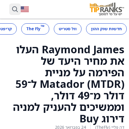
™
חדשות שוק ההון
וול סטריט
The Fly
קריפטו
Raymond James העלו
את מחיר היעד של
הפירמה על מניית
Matador (MTDR) ל־59
דולר מ־49 דולר,
וממשיכים להעניק למניה
דירוג Buy
דה פליי (TheFly)
24 בפברואר 2026