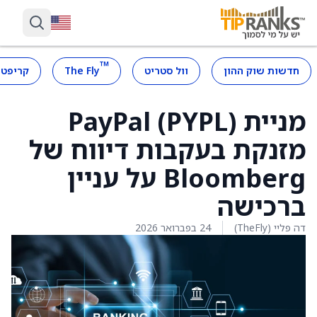
™
חדשות שוק ההון
וול סטריט
The Fly
קריפטו
מניית PayPal (PYPL)
מזנקת בעקבות דיווח של
Bloomberg על עניין
ברכישה
דה פליי (TheFly)
24 בפברואר 2026