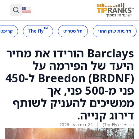
™
חדשות שוק ההון
וול סטריט
The Fly
קריפטו
Barclays הורידו את מחיר
היעד של הפירמה על
Breedon (BRDNF) ל-450
פני מ-500 פני, אך
ממשיכים להעניק לשותף
דירוג קנייה.
דה פליי (TheFly)
24 בפברואר 2026