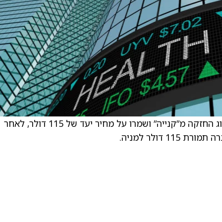
Citi הורידו את דירוגה של Arcellx (ACLX) ל־דירוג החזקה מ”קנייה” ושמרו על מחיר יעד של 115 דולר, לאחר