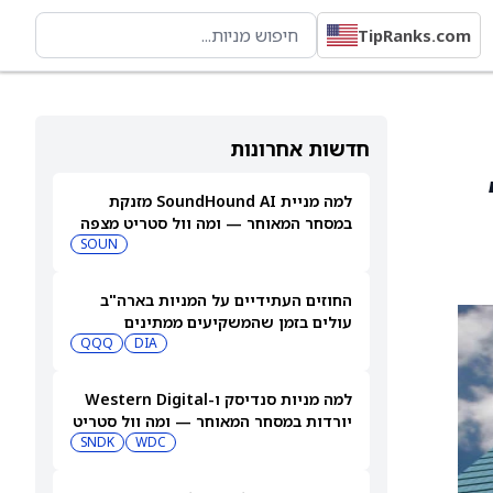
TipRanks.com
חדשות אחרונות
ר,
למה מניית SoundHound AI מזנקת
במסחר המאוחר — ומה וול סטריט מצפה
שיקרה בהמשך
SOUN
החוזים העתידיים על המניות בארה"ב
עולים בזמן שהמשקיעים ממתינים
לדוחות נוספים
DIA
QQQ
למה מניות סנדיסק ו-Western Digital
יורדות במסחר המאוחר — ומה וול סטריט
צופה בהמשך
WDC
SNDK