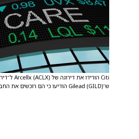
ש־Gilead (GILD) הודיעו כי הם רוכשים את החברה תמורת 115 דולר למניה.