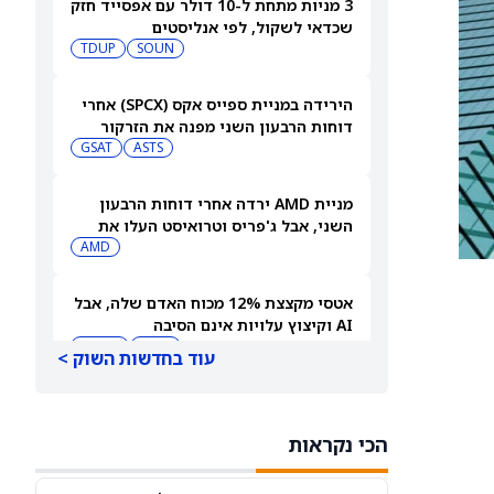
3 מניות מתחת ל-10 דולר עם אפסייד חזק
שכדאי לשקול, לפי אנליסטים
TDUP
SOUN
הירידה במניית ספייס אקס (SPCX) אחרי
דוחות הרבעון השני מפנה את הזרקור
ASTS
לקרנות סל חלל עם חשיפה גבוהה
GSAT
מניית AMD ירדה אחרי דוחות הרבעון
השני, אבל ג'פריס וטרואיסט העלו את
מחירי היעד. הנה הסיבה
AMD
אטסי מקצצת 12% מכוח האדם שלה, אבל
AI וקיצוץ עלויות אינם הסיבה
AMZN
WMT
עוד בחדשות השוק >
"שאפתנות מגיעה עם מחיר", מזהיר
אנליסט וולס פרגו לאחר שהוריד את
הכי נקראות
NVDA
מחיר היעד למניית אנבידיה (אנבידיה)
SPCX