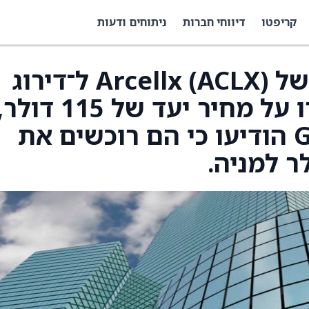
קריפטו
דיווחי חברות
ניתוחים ודעות
Citi הורידו את דירוגה של Arcellx (ACLX) ל־דירוג
החזקה מ”קנייה” ושמרו על מחיר יעד של 115 דול
לאחר ש־Gilead (GILD) הודיעו כי הם רוכשים את