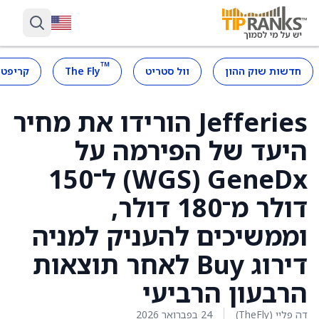
™
חדשות שוק ההון
וול סטריט
The Fly
קריפטו
Jefferies הורידו את מחיר
היעד של הפירמה על
GeneDx ‏(WGS) ל־150
דולר מ־180 דולר,
וממשיכים להעניק למניה
דירוג Buy לאחר תוצאות
הרבעון הרביעי
דה פליי (TheFly)
24 בפברואר 2026