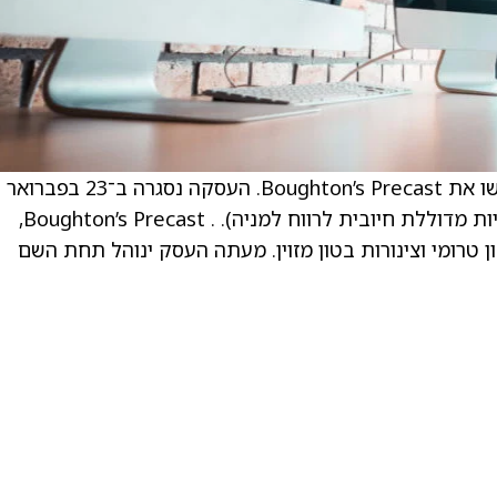
. NWPX Infrastructure (NWPX) הודיעו כי רכשו את Boughton’s Precast. הע
מצפה להגדיל באופן מיידי את רווחי NWPX (להיות מדוללת חיובית לרווח למניה). . Boughton’s Precast,
ן טרומי וצינורות בטון מזוין. מעתה העסק ינוהל תחת השם