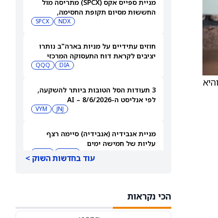
מניית ספייס אקס (SPCX) מתריסה מול
החששות מסיום תקופת החסימה,
ומטפסת לאחר שחרור 911 מיליון מניות
NDX
SPCX
חוזים עתידיים על מניות בארה"ב נותרו
יציבים לקראת דוח התעסוקה המרכזי
QQQ
DIA
סקה נסגרה ב־23 בפברואר והיא
3 תעודות הסל הטובות ביותר להשקעה,
לפי אנליסט ה-AI – 8/6/2026
VYM
JNJ
מניית אנבידיה (אנבידיה) סיימה רצף
עליות של חמישה ימים
MSFT
AMZN
עוד בחדשות השוק >
ספייס אקס תבנה תחנות כוח משלה עבור
מפעל שבבים בשווי 16.8 מיליארד דולר
הכי נקראות
SPCX
INTC