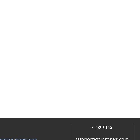
צרו קשר -
support@tipranks.com
תנאי שימוש
•
מדיניות