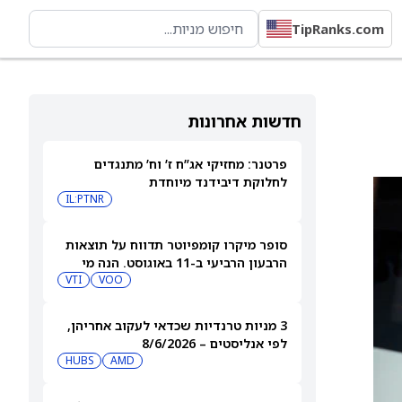
TipRanks.com
חדשות אחרונות
פרטנר: מחזיקי אג”ח ז’ וח’ מתנגדים
לחלוקת דיבידנד מיוחדת
IL:PTNR
סופר מיקרו קומפיוטר תדווח על תוצאות
הרבעון הרביעי ב-11 באוגוסט. הנה מי
מחזיק במניית SMCI
VOO
VTI
3 מניות טרנדיות שכדאי לעקוב אחריהן,
לפי אנליסטים – 8/6/2026
HUBS
AMD