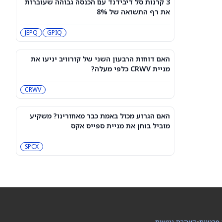
3 קרנות סל דיבידנד עם הכנסה גבוהה שעוברות
עסקת קורסור של ספייס אקס בשווי 60
את רף התשואה של 8%
מיליארד דולר עשויה להיסגר כבר בשבוע
הבא… אבל המותג Cursor עלול להיעלם
SPCX
PC:CURSO
JEPQ
GPIQ
מניית מעקב? ג'פריס גרופ שוקלת את
הספקולציות על מיזוג בין SpaceX
האם דוחות הרבעון השני של קורוויב יניעו את
לטסלה
JEF
SPCX
מניית CRWV כלפי מעלה?
CRWV
3 תעודות הסל הטובות ביותר להשקעה,
לפי אנליסט ה-AI – 8/7/2026
IWF
VV
האם הגרוע מכול באמת כבר מאחורינו? משקיע
מוביל בוחן את מניית ספייס אקס
שוק המניות היום: SPY ו-QQQ עלו לאחר
שדוח תעסוקה מאכזב שינה את ציפיות
SPCX
הריבית
DIA
QQQ
מניות מחשוב קוונטי מזנקות כשוושינגטון
בוחנת הגדלת המימון ב-68%
QBTS
IONQ
 פרטיות
•
הצהרת נגישות