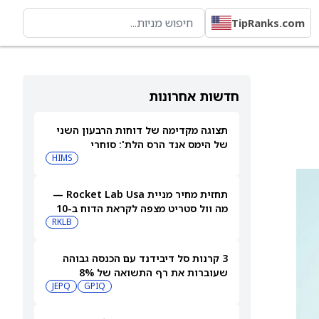
TipRanks.com
חדשות אחרונות
תצוגה מקדימה של דוחות הרבעון השני
של הימס אנד הרס הלת': סוחרי
האופציות נערכים לתנועה של 14.5%
HIMS
במניית HIMS
תחזית מחיר מניית Rocket Lab Usa —
מה וול סטריט מצפה לקראת הדוח ב-10
באוגוסט
RKLB
3 קרנות סל דיבידנד עם הכנסה גבוהה
שעוברות את רף התשואה של 8%
JEPQ
GPIQ