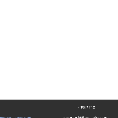
צרו קשר -
support@tipranks.com
תנאי שימוש
•
מדיניות