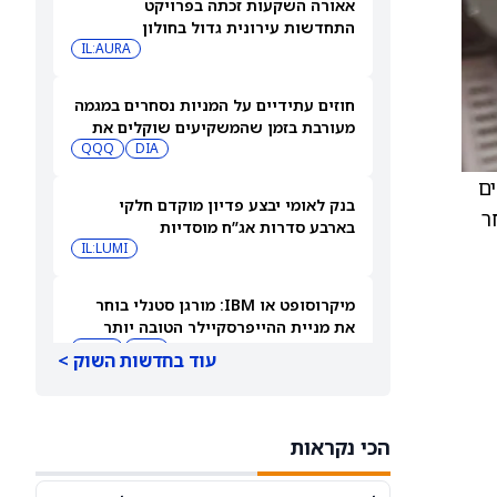
אאורה השקעות זכתה בפרויקט
התחדשות עירונית גדול בחולון
IL:AURA
חוזים עתידיים על המניות נסחרים במגמה
מעורבת בזמן שהמשקיעים שוקלים את
DIA
שיא הסגירה של הדאו ואת השיחות בין
QQQ
ארה"ב לאיראן
 דולר וממשיכים
בנק לאומי יבצע פדיון מוקדם חלקי
ים הובילו לירידה של 13% לאחר
בארבע סדרות אג”ח מוסדיות
IL:LUMI
מיקרוסופט או IBM: מורגן סטנלי בוחר
את מניית ההייפרסקיילר הטובה יותר
לקנייה עכשיו
IBM
MSFT
עוד בחדשות השוק >
למה מניית סנדיסק (SNDK) ירדה 8%
במסחר המאוחר — ומה גולדמן זאקס
הכי נקראות
צופה להמשך
SNDK