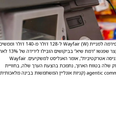
. Morgan Stanley הורידו את מחיר היעד של הפירמה למניית Wayfair (W) ל-128 דולר מ-140
לתת דירוג Buy למניה. ציפיות גבוהות לטווח הקצר שפגשו “רמת שיא” בביקוש
פרסום הדוחות, אך בפירמה רואים בכך “נקודת כניסה אטרקטיבית”, אומר האנליסט למשקיעים. Wayfair
 שלה בטווח הארוך, נתמכת בהצעת הערך שלה, בחוויית
הלקוח והספק, ובמעמדה המוביל בתחום agentic commerce (קניות אונליין המשתמשות בבינה מלאכותית