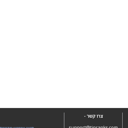
צרו קשר -
support@tipranks.com
תנאי שימוש
•
מדיניות