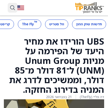
™
חדשות שוק ההון
וול סטריט
The Fly
קריפטו
UBS הורידו את מחיר
היעד של הפירמה על
מניות Unum Group
(UNM) ל־81 דולר מ־85
דולר, וממשיכים לדרג את
המניה בדירוג החזקה.
דה פליי (TheFly)
21 בפברואר 2026