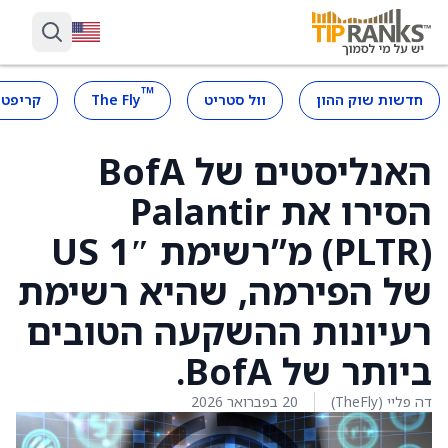
™
חדשות שוק ההון
וול סטריט
The Fly
קריפטו
האנליסטים של BofA
הסירו את Palantir
‏(PLTR) מ”רשימת US 1″
של הפירמה, שהיא רשימת
רעיונות ההשקעה הטובים
ביותר של BofA.
דה פליי (TheFly)
20 בפברואר 2026