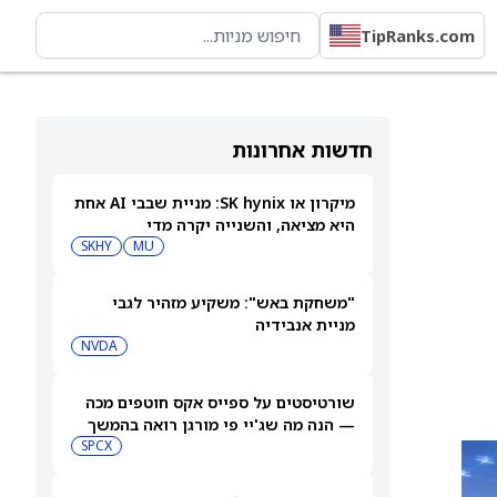
TipRanks.com
חדשות אחרונות
מיקרון או SK hynix: מניית שבבי AI אחת
היא מציאה, והשנייה יקרה מדי
SKHY
MU
"משחקת באש": משקיע מזהיר לגבי
מניית אנבידיה
NVDA
שורטיסטים על ספייס אקס חוטפים מכה
— הנה מה שג'יי פי מורגן רואה בהמשך
SPCX