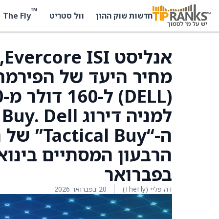
™
The Fly
חדשות שוק ההון
וול סטריט
א
ל
ה-“l Buy
בפברואר
דה פליי (TheFly)
20 בפברואר 2026