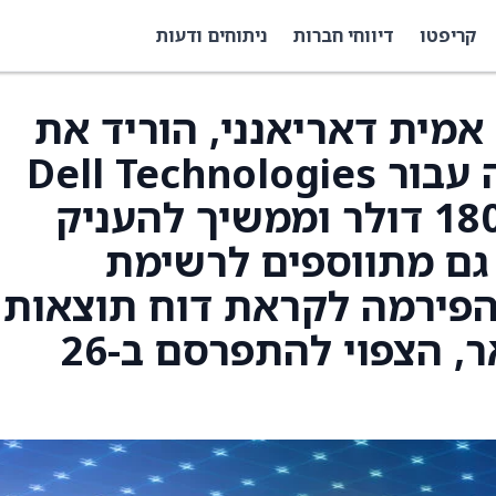
קריפטו
דיווחי חברות
ניתוחים ודעות
נליסט Evercore ISI, אמית דאריאנני, הוריד את
מחיר היעד של הפירמה עבור Dell Technologies
(DELL) ל-160 דולר מ-180 דולר וממשיך להעניק
מניה דירוג Buy. Dell גם מתווספים לרשימת
Tactica” של הפירמה לקראת דוח תוצאות
הרבעון המסתיים בינואר, הצפוי להתפרסם ב-26