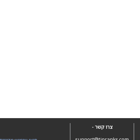
צרו קשר -
support@tipranks.com
תנאי שימוש
•
מדיניות