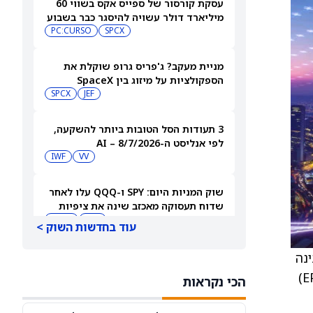
עסקת קורסור של ספייס אקס בשווי 60
מיליארד דולר עשויה להיסגר כבר בשבוע
הבא… אבל המותג Cursor עלול להיעלם
SPCX
PC:CURSO
מניית מעקב? ג'פריס גרופ שוקלת את
הספקולציות על מיזוג בין SpaceX
לטסלה
JEF
SPCX
3 תעודות הסל הטובות ביותר להשקעה,
לפי אנליסט ה-AI – 8/7/2026
IWF
VV
שוק המניות היום: SPY ו-QQQ עלו לאחר
שדוח תעסוקה מאכזב שינה את ציפיות
הריבית
DIA
QQQ
עוד בחדשות השוק >
מניות מחשוב קוונטי מזנקות כשוושינגטון
ת של בינה
בוחנת הגדלת המימון ב-68%
מלאכותית), האנליסט מצפה לפוטנציאל שיפור כלפי מעלה ביחס לציפיות הנוכחיות להכנסות ורווח למניה (EPS)
הכי נקראות
QBTS
IONQ