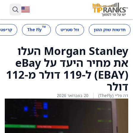
™
חדשות שוק ההון
וול סטריט
The Fly
קריפטו
Morgan Stanley העלו
את מחיר היעד על eBay
(EBAY) ל-119 דולר מ-112
דולר
דה פליי (TheFly)
20 בפברואר 2026