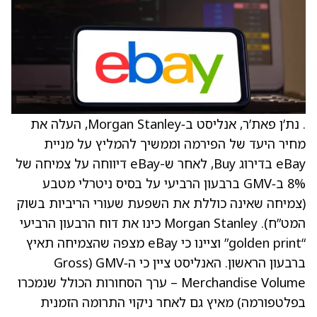
. נת’ן פאת’ר, אנליסט ב‑Morgan Stanley, העלה את
מחיר היעד של הפירמה וממשיך להמליץ על מניית
eBay בדירוג Buy, לאחר ש-eBay דיווחה על צמיחה של
8% ב‑GMV ברבעון הרביעי על בסיס ניטרלי מטבע
(צמיחה שאינה כוללת את השפעת שעורי הריביות בשוק
המט”ח). Morgan Stanley כינו את דוח הרבעון הרביעי
“golden print” וציינו כי eBay מצפה שהצמיחה תאיץ
ברבעון הראשון. האנליסט ציין כי ה‑GMV (Gross
Merchandise Volume – ערך הסחורות הכולל שנמכרו
בפלטפורמה) מאיץ גם לאחר ניקוי התרומה הזמנית