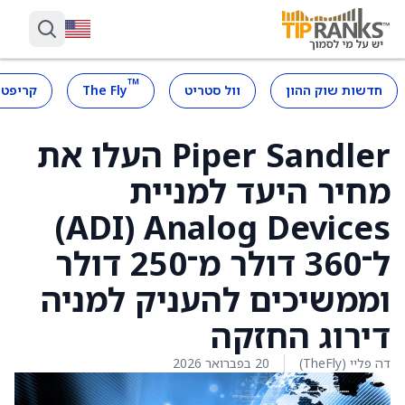
™
חדשות שוק ההון
וול סטריט
The Fly
קריפטו
Piper Sandler העלו את
מחיר היעד למניית
Analog Devices ‏(ADI)
ל־360 דולר מ־250 דולר
וממשיכים להעניק למניה
דירוג החזקה
דה פליי (TheFly)
20 בפברואר 2026