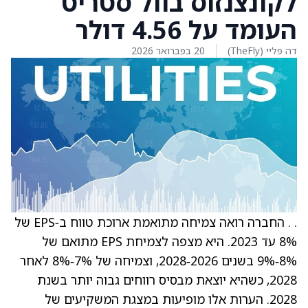
לקונצנזוס בוול סטריט
העומד על 4.56 דולר
דה פליי (TheFly)
20 בפברואר 2026
. . החברה רואה צמיחה מתואמת ארוכת טווח ב‑EPS של
8% עד 2023. היא מצפה לצמיחת EPS מתואם של
8%‑9% בשנים 2026‑2028, וצמיחה של 7%‑8% לאחר
2028, כשהיא יוצאת מבסיס רווחים גבוה יותר בשנת
2028. הערות אלו מופיעות במצגת המשקיעים של