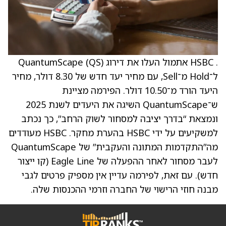
. HSBC אתמול העלו את דירוג QuantumScape (QS)
ל־Hold מ־Sell, עם מחיר יעד חדש של 8.30 דולר, מחיר
היעד הורד מ־10.50 דולר. הפירמה מציינת
ש־QuantumScape השיגה את היעדים לשנת 2025
ונמצאת “בדרך יציבה למסחור לשוק הרחב”, כך נכתב
למשקיעים על ידי HSBC בהערת מחקר. HSBC מעודדים
מה”התקדמות המתונה והעקבית” של QuantumScape
לעבר מסחור לאחר ההפעלה של Eagle Line (קו ייצור
חדש). עם זאת, לפירמה עדיין אין מספיק פרטים לגבי
מבנה חוזי הרישוי של החברה וזרמי ההכנסות שלה.