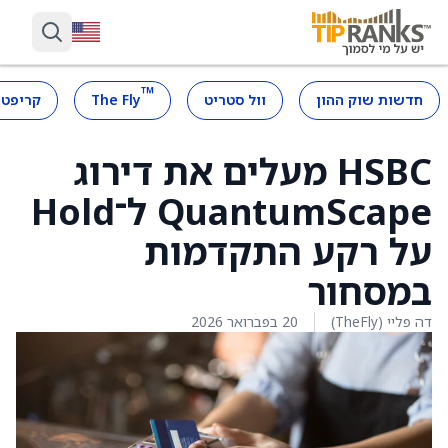
™
חדשות שוק ההון
וול סטריט
The Fly
קריפטו
HSBC מעלים את דירוג
QuantumScape ל־Hold
על רקע התקדמות
במסחור
דה פליי (TheFly)
20 בפברואר 2026